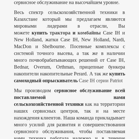
сервисное обслуживание на высочайшем уровне.
Весь спектр сельскохозяйственной техники в
Казахстане который мы предлагаем являются
мировыми лидерами в отрасли, Вы
можете
купить
трактора
и
комбайны
Case IH и
New Holland, жатки Case IH, New Holland, Nardi,
MacDon и Shelbourne. Посевные комплексы с
системой точного высева, а так же в наличии
много почвобрабатывающих решений от Case IH,
Bednar, Overum, Orthman, прицепные бункера
накопители накопительные Perard. А так же
купить
самоходный опрыскиватель
Case IH серии Patriot
Мы производим
сервисное обслуживание всей
поставляемой нами
сельскохозяйственной техники
как на территории
наших сервисных центров, так и на месте
нахождения клиентов. Наша команда прикладывает
много усилий для развития и совершенствования
сервисного обслуживания, чтобы поставляемая
нами техника работала надежно и в течение