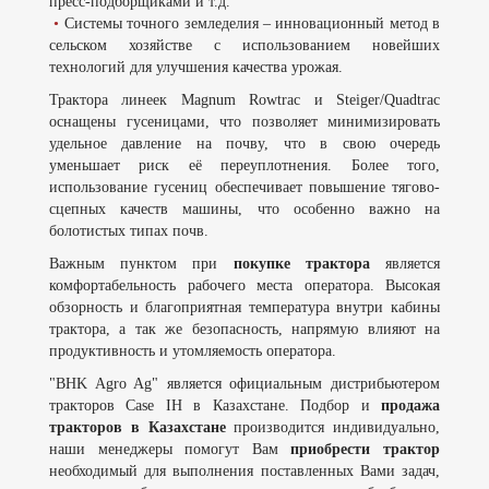
пресс-подборщиками и т.д.
•
Системы точного земледелия – инновационный метод в
сельском хозяйстве с использованием новейших
технологий для улучшения качества урожая.
Трактора линеек Magnum Rowtrac и Steiger/Quadtrac
оснащены гусеницами, что позволяет минимизировать
удельное давление на почву, что в свою очередь
уменьшает риск её переуплотнения. Более того,
использование гусениц обеспечивает повышение тягово-
сцепных качеств машины, что особенно важно на
болотистых типах почв.
Важным пунктом при
покупке трактора
является
комфортабельность рабочего места оператора. Высокая
обзорность и благоприятная температура внутри кабины
трактора, а так же безопасность, напрямую влияют на
продуктивность и утомляемость оператора.
"BHK Agro Ag" является официальным дистрибьютером
тракторов Case IH в Казахстане. Подбор и
продажа
тракторов в Казахстане
производится индивидуально,
наши менеджеры помогут Вам
приобрести трактор
необходимый для выполнения поставленных Вами задач,