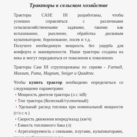
Тракторы в сельском хозяйстве
Тракторы CASE IH разработаны, чтобы
успешно справляться с различными
сельскохозяйственными задачами, такими как
вспахивание, рыхление, обработка дисковым
культиватором, боронование, посев и т.д..
Получите необходимую мощность без ущерба для
комфорта и маневренности. Наши тракторы созданы на
века и могут передаваться от поколения к поколению.
Тракторы Case IH сгруппированы по сериям -
Farmall
,
Maxxum, Puma, Magnum, Steiger и Quadtrac
.
Чтобы
купить трактор
необходимо определиться со
следующими параметрами:
•
Мощность двителя трактора (л.с./кВ)
•
Тип трактора (Колесный/гусеничный)
•
Удельный расход топлива при номинальной мощности
(г/л.с.ч.)
•
Скорость движения вперед/назад (км/ч)
•
Емкость топливного бака (л)
•
Агрегатируемость с сеялками, плугами, культиваторами,