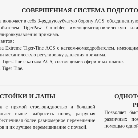
СОВЕРШЕННАЯ СИСТЕМА ПОДГОТ
н включает в себя 3-ряднуюзубчатую борону ACS, объединенну
робителем TigerPaw Crumbler, имеющимгидравлическую ил
улировкудавления прижима.
антов:
а Extreme Tiger-Tine ACS с катком-комкодробителем, имеющи
ли механическую регулировку давления прижима.
 Tiger-Tine с катком ACS, состоящимиз сферичных планок
Tiger-Tine.
СТОЙКИ И ЛАПЫ
ОДНОТ
Р
ек с прямой стреловидностью и большой
Позволяет быс
огает выше выбросить почву, разрушая
различных по
обеспечивая более равномерное перемещение
помощью одной 
в и их лучшее перемешивание с почвой.