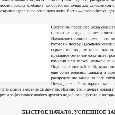
 после прохода комбайна, до обработкипочвы для улучшенной
созданиюидеального семенного ложа. Весна — рабочийсезон для п
Состояние посевного ложа оказыва
появление всходов, раннее развитие
Идеальное посевное ложе — это не 
готовая к посеву. Идеальное семенн
скрыто от глаз, не менее важно
идеальное семенное ложе имеет ро
комками или легкой мульчей из о
Подповерхностный слой, куда пос
еще более ровным, гладким и одн
распределение влаги по всей глуб
Почва должна быть хорошо смешана
оптимальное внесение химикатов. Именно это и делает новый по
трее и эффективнее любого другого подобного агрегата, с которы
БЫСТРОЕ НАЧАЛО, УСПЕШНОЕ З