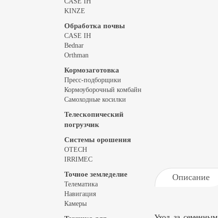
CASE IH
KINZE
Обработка почвы
CASE IH
Bednar
Orthman
Кормозаготовка
Пресс-подборщики
Кормоуборочный комбайн
Самоходные косилки
Телескопический
погрузчик
Системы орошения
OTECH
IRRIMEC
Точное земледелие
Описание
Телематика
Навигация
Камеры
Уход за семенным