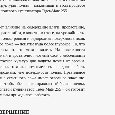
 структуры почвы— каждыйшаг в этом процессе
олевого культиватора Tiger-Mate 255.
ет влияние на содержание влаги, прорастание,
 растений и, в конечном итоге, на урожайность.
только ровная и однородная поверхность поля,
ое ложе — понятие куда более глубокое. То, что
, чем то, что можно видеть. На поверхности
вный и достаточно плотный слой с небольшими
статков культур для защиты почвы от эрозии.
евная техника помещает семена, должен быть
ородным, чем поверхность почвы. Правильное
ине семенного ложа имеет огромное значение.
, чтобы обеспечить правильный баланс почвы,
левой культиватор Tiger-Mate 255 – он готовит
м вам приходилось работать.
АВЕРШЕНИЕ