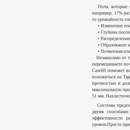
Поля, которые бы
например, 17% рас
то урожайность сн
• Изменение тем
• Глубина посев
• Распределение
• Образование ко
• Почвенная вла
Независимо от то
перемешиваете поч
CaseIH поможет в
положиться на Tig
прочностью и долг
максимальную проч
51 мм. Нахлесточн
Системы предпосе
двумя способами
эффективности р
уровня.Просто при