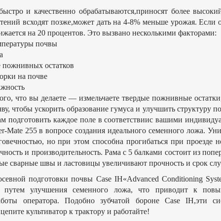
стро и качественно обрабатываются,приносят более высокий
тений всходят позже,может дать на 4-8% меньше урожая. Если 
ижается на 20 процентов. Это вызвано несколькими факторами:
пературы почвы
а
 пожнивных остатков
рки на почве
жность
го, что вы делаете — измельчаете твердые пожнивные остатки,
ву, чтобы ускорить образование гумуса и улучшить структуру
ам подготовить каждое поле в соответствиис вашими индивид
er-Mate 255 в вопросе создания идеального семенного ложа. Ун
овечностью, но при этом способна прогибаться при проезде н
ность и производительность. Рама с 5 балками состоит из попе
ые сварные швы и ластовицы увеличивают прочность и срок сл
вной подготовки почвы Case IH«Advanced Conditioning Sys
: путем улучшения семенного ложа, что приводит к повы
аботы оператора. Подобно зубчатой бороне Case IH,эти 
цепите культиватор к трактору и работайте!