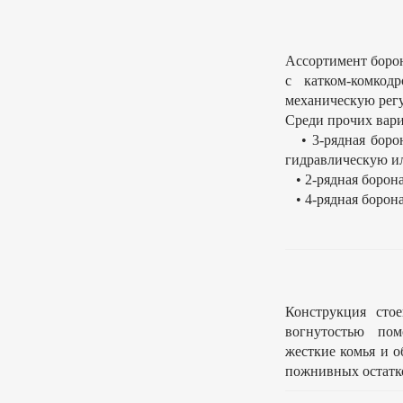
Ассортимент боро
с катком-комкод
механическую рег
Среди прочих вари
• 3-рядная борон
гидравлическую и
• 2-рядная борона
• 4-рядная борона 
Конструкция сто
вогнутостью пом
жесткие комья и 
пожнивных остатко