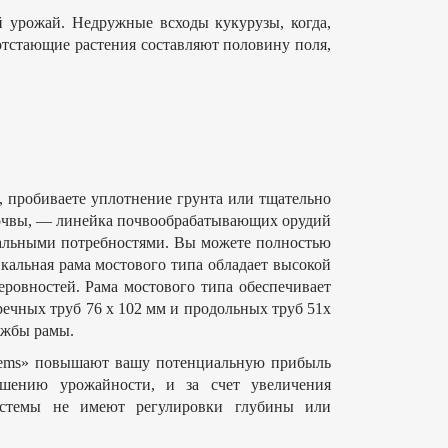
 урожай. Недружные всходы кукурузы, когда,
отстающие растения составляют половину поля,
 пробиваете уплотнение грунта или тщательно
 почвы, — линейка почвообрабатывающих орудий
уальными потребностями. Вы можете полностью
икальная рама мостового типа обладает высокой
еровностей. Рама мостового типа обеспечивает
речных труб 76 x 102 мм и продольных труб 51x
ужбы рамы.
tems» повышают вашу потенциальную прибыль
шению урожайности, и за счет увеличения
системы не имеют регулировки глубины или