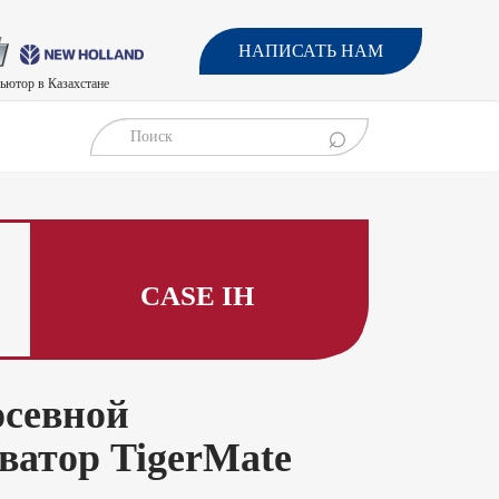
НАПИСАТЬ НАМ
ьютор в Казахстане
⌕
CASE IH
севной
ватор TigerMate