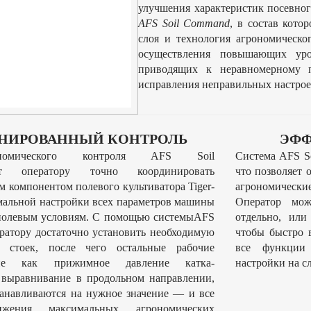
улучшения характеристик посевно
AFS Soil Command
, в состав кото
слоя и технология агрономическо
осуществления повышающих уро
приводящих к неравномерному 
исправления неправильных настрое
НИРОВАННЫЙ КОНТРОЛЬ
ЭФФ
номического контроля AFS Soil
Система AFS S
яет оператору точно координировать
что позволяет 
 компонентом полевого культиватора Tiger-
агрономические
имальной настройки всех параметров машины
Оператор мож
полевым условиям. С помощью системыAFS
отдельно, или
ератору достаточно установить необходимую
чтобы быстро 
 стоек, после чего остальные рабочие
все функции 
кие как прижимное давление катка-
настройки на с
 выравнивание в продольном направлении,
танавливаются на нужное значение — и все
жения максимальных агрономических