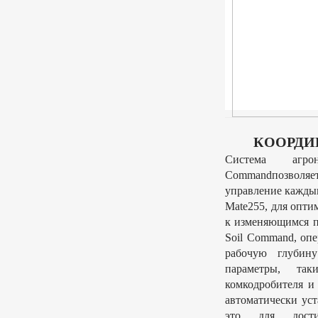
КООРДИ
Система агро
Commandпозвол
управление каждым
Mate255, для опт
к изменяющимся 
Soil Command, оп
рабочую глубину
параметры, та
комкодробителя и
автоматически ус
это для дости