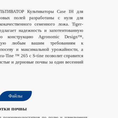
ЬТИВАТОР Культиваторы Case IH для
ровых полей разработаны с нуля для
кокачественного семенного ложа. Tiger-
длагает надежность и запотентованную
ую конструкцию Agronomic Design™,
ющую любым вашим требованиям к
посеву и максимальной урожайности, а
ra-Tine ™ 265 с S-tine позволит справится
истые и дерновые почвы за один весенний
Файлы
отки почвы
ия пожнивныхостатков по полю и измельчения