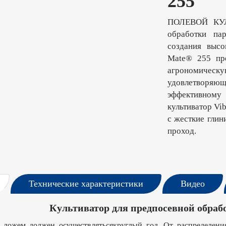
255
ПОЛЕВОЙ КУЛ
обработки па
создания высо
Mate® 255 пре
агрономическ
удовлетворя
эффективному 
культиватор Vib
с жесткие глин
проход.
Технические характеристики
Видео
Культиватор для предпосевной обраб
 ложем должен осуществлятьсякруглый год. От распределен