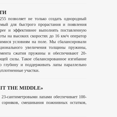
ТИ
 255 позволяет не только создать однородный
имый для быстрого прорастания и появления
трее и эффективнее выполнять поставленную
оты на высоких скоростях до 16 км/ч оператор
щимися условиям на поле. Мы сбалансировали
ционального увеличения толщины пружины,
омента сжатия пружины и обеспечивают 20-
щей силы. Такое сбалансированное изгибание
ю глубину и поддерживать лапы параллельно
 уплотненные участки.
T THE MIDDLE»
и 23-сантиметровыми лапами обеспечивает 100-
 сорняков, смешивания пожнивных остатков,