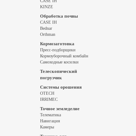
CASE IH
KINZE
Обработка почвы
CASE IH
Bednar
Orthman
Кормозаготовка
Пресс-подборщики
Кормоуборочный комбайн
Самоходные косилки
Телескопический
погрузчик
Системы орошения
OTECH
IRRIMEC
Точное земледелие
Телематика
Навигация
Камеры